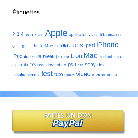
Étiquettes
Apple
2
3
4
5
avis
Bêta
application
4s
7
app
download
iPhone
ios
ipad
iMac
installation
geek
gratuit
hack
Mac
Lion
iPod
Jailbreak
itunes
mise
jeux
jour
macbook
ps3
sony
playstation
OS
mountain
store
Osx
psn
test
video
tuto
zonetech
telechargement
x
à
update