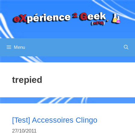
Aller
au
contenu
Menu
trepied
[Test] Accessoires Clingo
27/10/2011