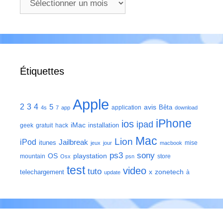
Étiquettes
Apple
2
3
4
5
avis
Bêta
application
4s
7
app
download
iPhone
ios
ipad
iMac
installation
geek
gratuit
hack
Mac
Lion
iPod
Jailbreak
itunes
mise
jeux
jour
macbook
ps3
sony
playstation
OS
mountain
store
Osx
psn
test
video
tuto
zonetech
telechargement
x
à
update