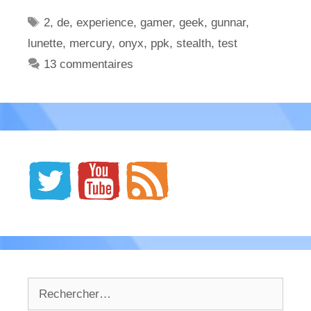
Étiquettes
2
,
de
,
experience
,
gamer
,
geek
,
gunnar
,
lunette
,
mercury
,
onyx
,
ppk
,
stealth
,
test
13 commentaires
Rechercher :