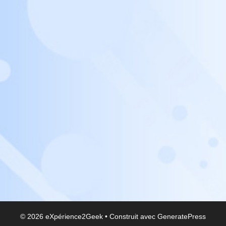
© 2026 eXpérience2Geek
• Construit avec
GeneratePress