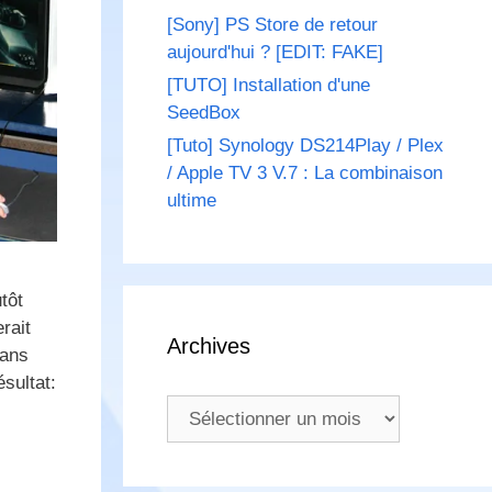
[Sony] PS Store de retour
aujourd'hui ? [EDIT: FAKE]
[TUTO] Installation d'une
SeedBox
[Tuto] Synology DS214Play / Plex
/ Apple TV 3 V.7 : La combinaison
ultime
tôt
rait
Archives
dans
sultat:
Archives