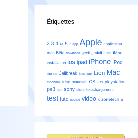
Étiquettes
Apple
2
3
4
5
application
4s
7
app
avis
iMac
Bêta
geek
gratuit
hack
download
iPhone
ios
ipad
iPod
installation
Mac
Lion
Jailbreak
itunes
jeux
jour
playstation
OS
mise
mountain
macbook
Osx
ps3
sony
telechargement
store
psn
test
video
tuto
zonetech
x
à
update