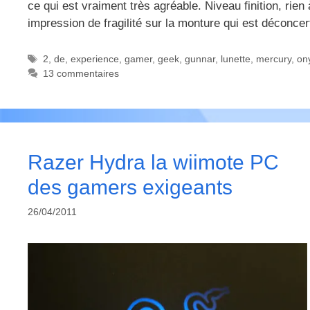
ce qui est vraiment très agréable. Niveau finition, rien 
impression de fragilité sur la monture qui est déconc
Étiquettes
2
,
de
,
experience
,
gamer
,
geek
,
gunnar
,
lunette
,
mercury
,
on
13 commentaires
Razer Hydra la wiimote PC
des gamers exigeants
26/04/2011