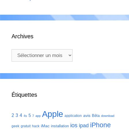
Archives
Archives
Étiquettes
Apple
2
3
4
5
avis
Bêta
application
4s
7
app
download
iPhone
ios
ipad
iMac
installation
geek
gratuit
hack