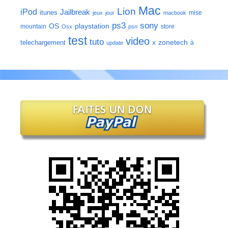
Mac
Lion
iPod
Jailbreak
itunes
mise
jeux
jour
macbook
ps3
sony
playstation
OS
mountain
store
Osx
psn
test
video
tuto
zonetech
telechargement
x
à
update