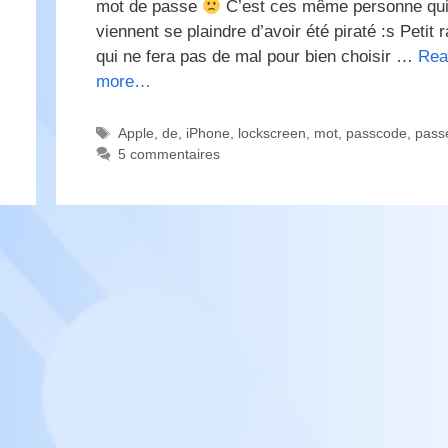
mot de passe
C’est ces même personne qui
viennent se plaindre d’avoir été piraté :s Petit 
qui ne fera pas de mal pour bien choisir …
Rea
more…
Étiquettes
Apple
,
de
,
iPhone
,
lockscreen
,
mot
,
passcode
,
pass
5 commentaires