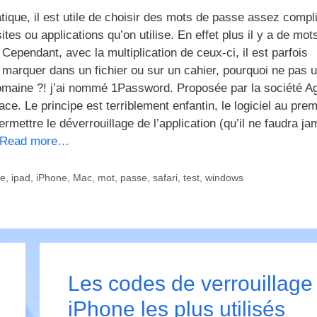
ique, il est utile de choisir des mots de passe assez compl
ites ou applications qu’on utilise. En effet plus il y a de mot
Cependant, avec la multiplication de ceux-ci, il est parfois
s marquer dans un fichier ou sur un cahier, pourquoi ne pas ut
domaine ?! j’ai nommé 1Password. Proposée par la société Ag
ce. Le principe est terriblement enfantin, le logiciel au prem
ttre le déverrouillage de l’application (qu’il ne faudra ja
Read more…
re
,
ipad
,
iPhone
,
Mac
,
mot
,
passe
,
safari
,
test
,
windows
Les codes de verrouillage
iPhone les plus utilisés