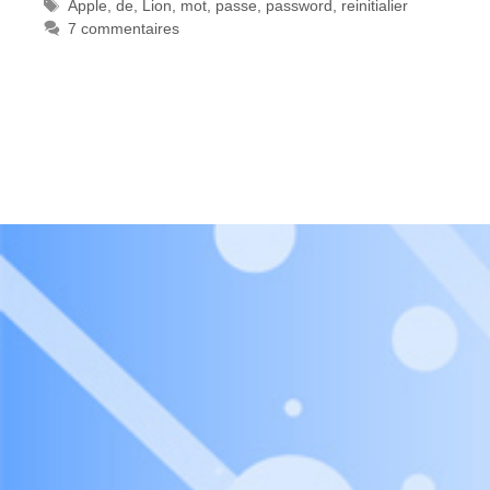
Étiquettes
Apple
,
de
,
Lion
,
mot
,
passe
,
password
,
reinitialier
7 commentaires