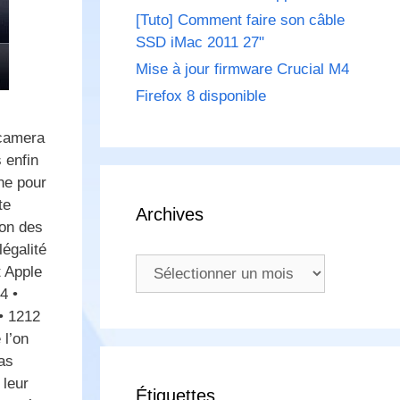
[Tuto] Comment faire son câble
SSD iMac 2011 27"
Mise à jour firmware Crucial M4
Firefox 8 disponible
 camera
 enfin
ne pour
te
Archives
ion des
égalité
Archives
t Apple
4 •
 • 1212
l’on
as
 leur
Étiquettes