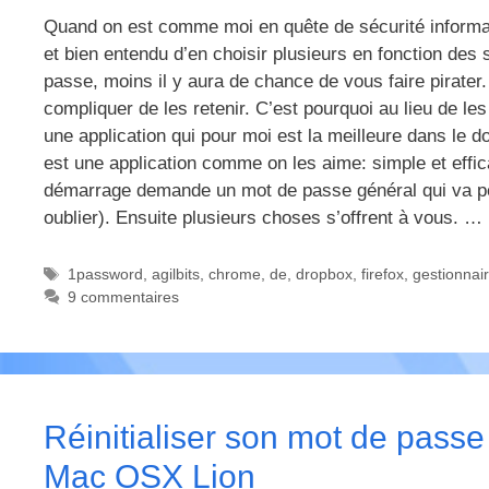
Quand on est comme moi en quête de sécurité informat
et bien entendu d’en choisir plusieurs en fonction des s
passe, moins il y aura de chance de vous faire pirater. 
compliquer de les retenir. C’est pourquoi au lieu de le
une application qui pour moi est la meilleure dans le 
est une application comme on les aime: simple et effica
démarrage demande un mot de passe général qui va perme
oublier). Ensuite plusieurs choses s’offrent à vous. …
Étiquettes
1password
,
agilbits
,
chrome
,
de
,
dropbox
,
firefox
,
gestionnai
9 commentaires
Réinitialiser son mot de passe
Mac OSX Lion