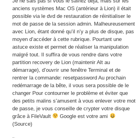
Je ne sais pas si vous le saviez déjà, mais sur les
anciens systèmes Mac OS (antérieur à Lion) il était
possible via le dvd de restauration de réinitialiser le
mot de passe de la session admin. Malheureusement
avec Lion, étant donné qu’il n’y a plus de disque, pas
moyen d’accéder à cette rubrique. Pourtant une
astuce existe et permet de réaliser la manipulation
malgré tout. Il suffira de vous rendre dans votre
partition recovery de Lion (maintenir Alt au
démarrage), d’ouvrir une fenêtre Terminal et de
rentrer la commande: resetpassword Au prochain
redémarrage de la bête, il vous sera possible de le
changer Pour contourner le problème et éviter que
des petits malins s’amusent à vous enlever votre mot
de passe, je vous conseille de crypter votre disque
grâce à FileVault
Google est votre ami
(Source)