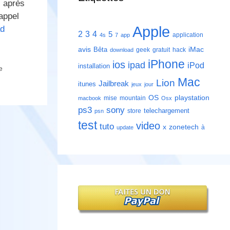
 après
rappel
Apple
d
2
3
4
5
application
4s
7
app
avis
iMac
Bêta
geek
gratuit
hack
download
iPhone
ios
ipad
iPod
installation
e
Mac
Lion
Jailbreak
itunes
jeux
jour
playstation
OS
mise
mountain
macbook
Osx
ps3
sony
telechargement
store
psn
test
video
tuto
zonetech
x
à
update