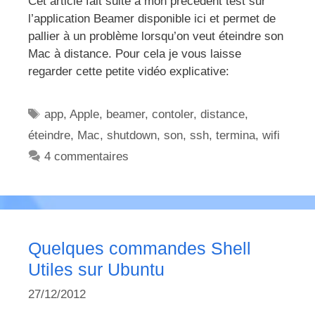
Cet article fait suite à mon précédent test sur
l’application Beamer disponible ici et permet de
pallier à un problème lorsqu’on veut éteindre son
Mac à distance. Pour cela je vous laisse
regarder cette petite vidéo explicative:
Étiquettes
app
,
Apple
,
beamer
,
contoler
,
distance
,
éteindre
,
Mac
,
shutdown
,
son
,
ssh
,
termina
,
wifi
4 commentaires
Quelques commandes Shell
Utiles sur Ubuntu
27/12/2012