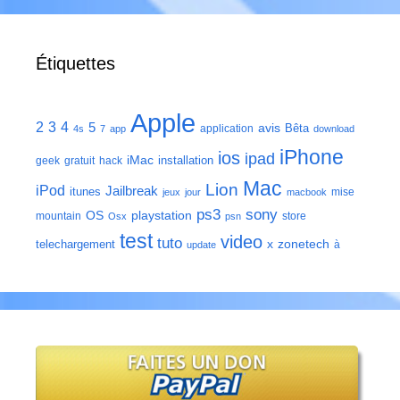
Étiquettes
Apple
2
3
4
5
avis
Bêta
application
4s
7
app
download
iPhone
ios
ipad
iMac
installation
geek
gratuit
hack
Mac
Lion
iPod
Jailbreak
itunes
mise
jeux
jour
macbook
ps3
sony
playstation
OS
mountain
store
Osx
psn
test
video
tuto
zonetech
telechargement
x
à
update