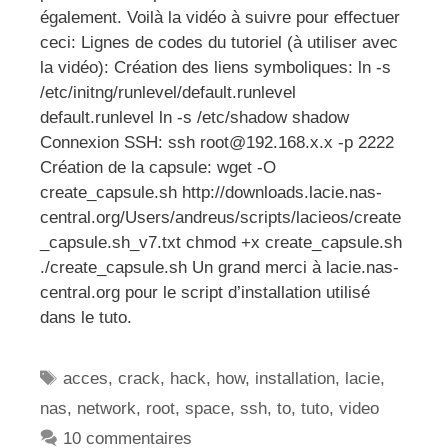
également. Voilà la vidéo à suivre pour effectuer
ceci: Lignes de codes du tutoriel (à utiliser avec
la vidéo): Création des liens symboliques: ln -s
/etc/initng/runlevel/default.runlevel
default.runlevel ln -s /etc/shadow shadow
Connexion SSH: ssh root@192.168.x.x -p 2222
Création de la capsule: wget -O
create_capsule.sh http://downloads.lacie.nas-
central.org/Users/andreus/scripts/lacieos/create
_capsule.sh_v7.txt chmod +x create_capsule.sh
./create_capsule.sh Un grand merci à lacie.nas-
central.org pour le script d’installation utilisé
dans le tuto.
Étiquettes
acces
,
crack
,
hack
,
how
,
installation
,
lacie
,
nas
,
network
,
root
,
space
,
ssh
,
to
,
tuto
,
video
10 commentaires