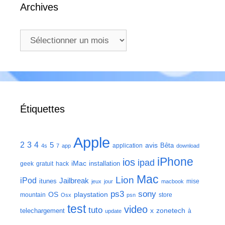
Archives
Archives
Étiquettes
Apple
2
3
4
5
avis
Bêta
application
4s
7
app
download
iPhone
ios
ipad
iMac
installation
geek
gratuit
hack
Mac
Lion
iPod
Jailbreak
itunes
mise
jeux
jour
macbook
ps3
sony
playstation
OS
mountain
store
Osx
psn
test
video
tuto
zonetech
telechargement
x
à
update