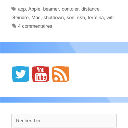
Étiquettes
app
,
Apple
,
beamer
,
contoler
,
distance
,
éteindre
,
Mac
,
shutdown
,
son
,
ssh
,
termina
,
wifi
4 commentaires
Rechercher :