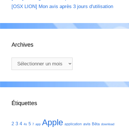
[OSX LION] Mon avis après 3 jours d'utilisation
Archives
Archives
Étiquettes
Apple
2
3
4
5
avis
Bêta
application
4s
7
app
download