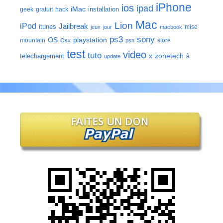
iPhone
ios
ipad
iMac
installation
geek
gratuit
hack
Mac
Lion
iPod
Jailbreak
itunes
mise
jeux
jour
macbook
ps3
sony
playstation
OS
mountain
store
Osx
psn
test
video
tuto
zonetech
telechargement
x
à
update