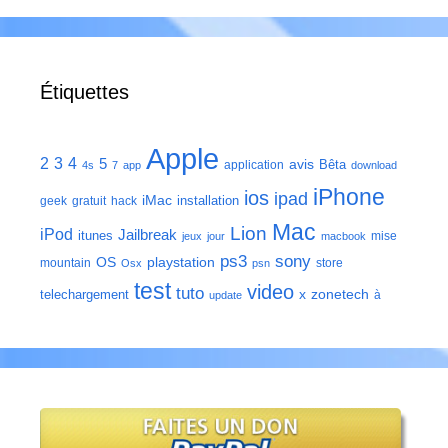
Étiquettes
Apple
2
3
4
5
avis
Bêta
application
4s
7
app
download
iPhone
ios
ipad
iMac
installation
geek
gratuit
hack
Mac
Lion
iPod
Jailbreak
itunes
mise
jeux
jour
macbook
ps3
sony
playstation
OS
mountain
store
Osx
psn
test
video
tuto
zonetech
telechargement
x
à
update