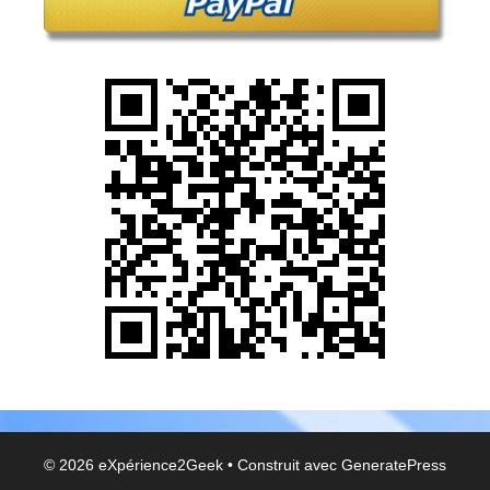
© 2026 eXpérience2Geek
• Construit avec
GeneratePress