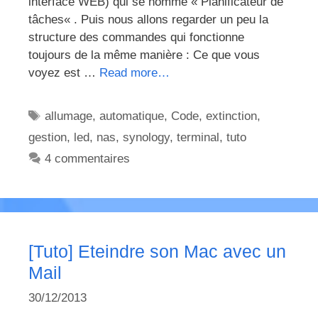
interface WEB) qui se nomme « Planificateur de
tâches« . Puis nous allons regarder un peu la
structure des commandes qui fonctionne
toujours de la même manière : Ce que vous
voyez est …
Read more…
Étiquettes
allumage
,
automatique
,
Code
,
extinction
,
gestion
,
led
,
nas
,
synology
,
terminal
,
tuto
4 commentaires
[Tuto] Eteindre son Mac avec un
Mail
30/12/2013