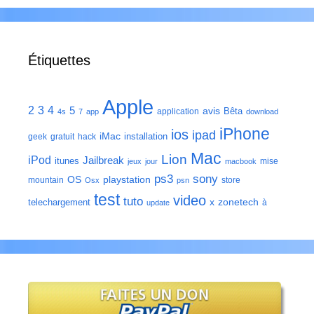
Étiquettes
Apple
2
3
4
5
avis
Bêta
application
4s
7
app
download
iPhone
ios
ipad
iMac
installation
geek
gratuit
hack
Mac
Lion
iPod
Jailbreak
itunes
mise
jeux
jour
macbook
ps3
sony
playstation
OS
mountain
store
Osx
psn
test
video
tuto
zonetech
telechargement
x
à
update