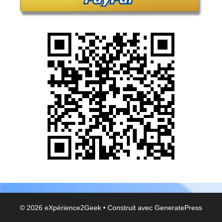
© 2026 eXpérience2Geek
• Construit avec
GeneratePress