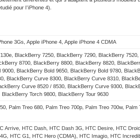
udié pour l’iPhone 4).
iPhone 3Gs, Apple iPhone 4, Apple iPhone 4 CDMA
7130e, BlackBerry 7250, BlackBerry 7290, BlackBerry 7520,
ackBerry 8700, BlackBerry 8800, BlackBerry 8820, BlackBer
d 9000, BlackBerry Bold 9650, BlackBerry Bold 9780, Black
30, BlackBerry Curve 8300, BlackBerry Curve 8310, BlackB
ackBerry Curve 8520 / 8530, BlackBerry Curve 9300, Black
, BlackBerry Torch 9800, BlackBerry Tour 9630
50, Palm Treo 680, Palm Treo 700p, Palm Treo 700w, Palm 
C Arrive, HTC Dash, HTC Dash 3G, HTC Desire, HTC Droid
t 4G, HTC G1, HTC Hero (CDMA), HTC Imagio, HTC Incredib