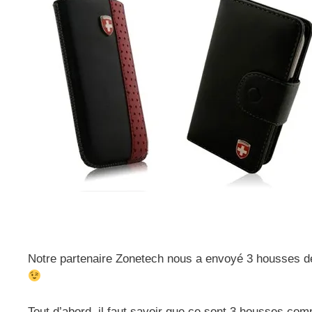
Notre partenaire Zonetech nous a envoyé 3 housses de 
Tout d’abord, il faut savoir que ce sont 3 housses com