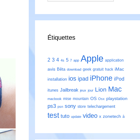
Étiquettes
Apple
2
3
4
5
application
4s
7
app
avis
iMac
Bêta
geek
gratuit
hack
download
iPhone
ios
ipad
iPod
installation
Mac
Lion
Jailbreak
itunes
jeux
jour
playstation
OS
mise
mountain
macbook
Osx
ps3
sony
telechargement
store
psn
test
video
tuto
zonetech
x
à
update