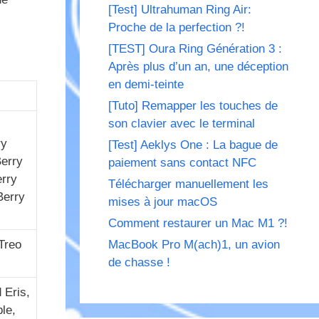
[Test] Ultrahuman Ring Air:
Proche de la perfection ?!
[TEST] Oura Ring Génération 3 :
Après plus d’un an, une déception
en demi-teinte
[Tuto] Remapper les touches de
son clavier avec le terminal
ry
[Test] Aeklys One : La bague de
Berry
paiement sans contact NFC
erry
Télécharger manuellement les
Berry
mises à jour macOS
Comment restaurer un Mac M1 ?!
Treo
MacBook Pro M(ach)1, un avion
de chasse !
 Eris,
le,