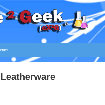
ntact
 Leatherware