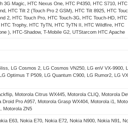
h 3G Magic, HTC Nexus One, HTC P4350, HTC S710, HTC
d, HTC Tilt 2 (Touch Pro 2 GSM), HTC Tilt 8925, HTC Touc
nd 2, HTC Touch Pro, HTC Touch-3G, HTC Touch-HD, HTC
 HTC Trophy, HTC TyTN, HTC TyTN II, HTC Wildfire, HTC
one ), HTC-Shadow, T-Mobile G2, UTStarcom HTC Apache
 Bliss, LG Cosmos 2, LG Cosmos VN250, LG enV VX-9900, 
LG Optimus T P509, LG Quantum C900, LG Rumor2, LG VX
kflip, Motorola Citrus WX445, Motorola CLIQ, Motorola De
 Droid Pro A957, Motorola Grasp WX404, Motorola i1, Moto
M, Motorola ZN5
okia E63, Nokia E70, Nokia E72, Nokia N900, Nokia N91, N