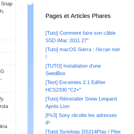
 Snap
h,
Pages et Articles Phares
[Tuto] Comment faire son câble
SSD iMac 2011 27"
[Tuto] macOS Sierra : l'écran noir
!
[TUTO] Installation d'une
LG
SeedBox
-
[Test] Enceintes 2.1 Edifier
HCS2330 "C2+"
fy
[Tuto] Réinstaller Snow Leopard
rola
Après Lion
[Ps3] Sony récolte les adresses
iP
okia
[Tuto] Synology DS214Play / Plex