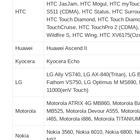
HTC JasJam, HTC Mogul, HTC myTouc
HTC
S511 (CDMA), HTC Status, HTC Surroun
HTC Touch Diamond, HTC Touch Diamo
TouchCruise, HTC TouchPro 2 (CDMA),
Wildfire S, HTC Wing, HTC XV6175(Oz
Huawei
Huawei Ascend II
Kyocera
Kyocera Echo
LG Ally VS740, LG AX-840(Tritan), LG
LG
Fathom VS750, LG Optimus M MS690, 
11000(enV Touch)
Motorola ATRIX 4G MB860, Motorola Bac
Motorola
MB525, Motorola Devour A555, Motorola
i465, Motorola i886, Motorola TITANIU
Nokia 3560, Nokia 6010, Nokia 6800, N
Nokia
N97