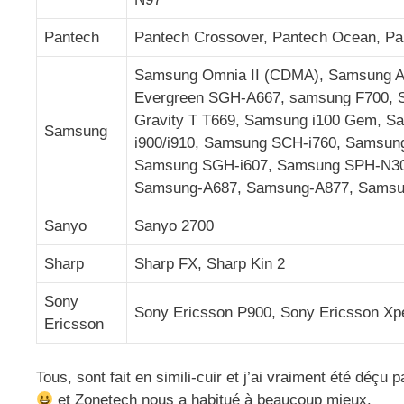
Pantech
Pantech Crossover, Pantech Ocean, P
Samsung Omnia II (CDMA), Samsung A
Evergreen SGH-A667, samsung F700, S
Gravity T T669, Samsung i100 Gem, S
Samsung
i900/i910, Samsung SCH-i760, Samsu
Samsung SGH-i607, Samsung SPH-N30
Samsung-A687, Samsung-A877, Samsu
Sanyo
Sanyo 2700
Sharp
Sharp FX, Sharp Kin 2
Sony
Sony Ericsson P900, Sony Ericsson Xp
Ericsson
Tous, sont fait en simili-cuir et j’ai vraiment été déçu
et Zonetech nous a habitué à beaucoup mieux.