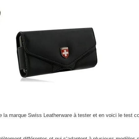
la marque Swiss Leatherware à tester et en voici le test c
plètement différentes et qui s’adaptent à plusieurs modèles 