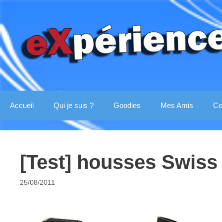
Aller
au
contenu
Accueil
Qui je suis ?
Goodies
Mes Amis
Co
[Test] housses Swiss
25/08/2011