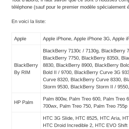
téléphone (sauf pour le premier modèle spécialement ét
En voici la liste:
Apple
Apple iPhone, Apple iPhone 3G, Apple 
BlackBerry 7130c / 7130g, BlackBerry 
BlackBerry 7750, BlackBerry 8350i, Bl
BlackBerry
8830, BlackBerry 8900, BlackBerry Bol
By RIM
Bold II / 9700, BlackBerry Curve 3G 93
Curve 8320, BlackBerry Curve 8330, Bl
Storm 9530, BlackBerry Storm II / 9550
Palm 800w, Palm Treo 600, Palm Treo 6
HP Palm
700wx, Palm Treo 750, Palm Treo 755p
HTC 3G Slide, HTC 8525, HTC Aria, HT
HTC Droid Incredible 2, HTC EVO Shif