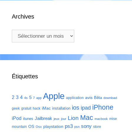
Archives
Archives
Étiquettes
Apple
2
3
4
5
avis
Bêta
application
4s
7
app
download
iPhone
ios
ipad
iMac
installation
geek
gratuit
hack
Mac
Lion
iPod
Jailbreak
itunes
mise
jeux
jour
macbook
ps3
sony
playstation
OS
mountain
store
Osx
psn