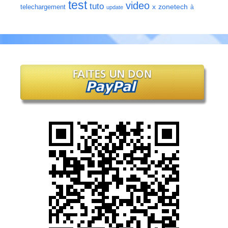
test
video
tuto
zonetech
telechargement
x
à
update