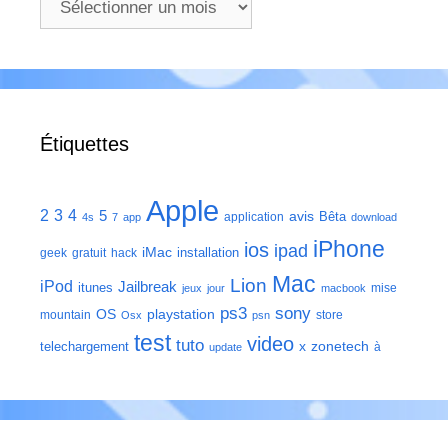
Étiquettes
Apple
2
3
4
5
avis
Bêta
application
4s
7
app
download
iPhone
ios
ipad
iMac
installation
geek
gratuit
hack
Mac
Lion
iPod
Jailbreak
itunes
mise
jeux
jour
macbook
ps3
sony
playstation
OS
mountain
store
Osx
psn
test
video
tuto
zonetech
telechargement
x
à
update