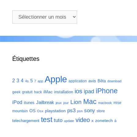
Archives
Étiquettes
Apple
2
3
4
5
avis
Bêta
application
4s
7
app
download
iPhone
ios
ipad
iMac
installation
geek
gratuit
hack
Mac
Lion
iPod
Jailbreak
itunes
mise
jeux
jour
macbook
ps3
sony
playstation
OS
mountain
store
Osx
psn
test
video
tuto
zonetech
telechargement
x
à
update