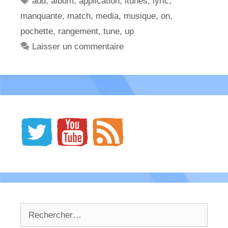
add
,
album
,
application
,
itunes
,
lyric
,
manquante
,
match
,
media
,
musique
,
on
,
pochette
,
rangement
,
tune
,
up
Laisser un commentaire
Rechercher :