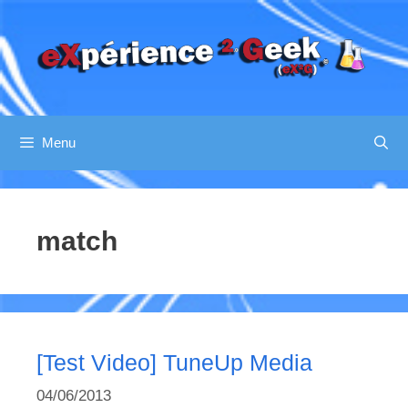
Aller
au
contenu
Menu
match
[Test Video] TuneUp Media
04/06/2013