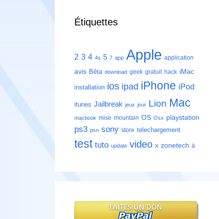
Étiquettes
Apple
2
3
4
5
application
4s
7
app
avis
iMac
Bêta
geek
gratuit
hack
download
iPhone
ios
ipad
iPod
installation
Mac
Lion
Jailbreak
itunes
jeux
jour
playstation
OS
mise
mountain
macbook
Osx
ps3
sony
telechargement
store
psn
test
video
tuto
zonetech
x
à
update