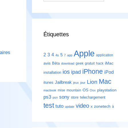
Étiquettes
Apple
aires
2
3
4
5
application
4s
7
app
avis
iMac
Bêta
geek
gratuit
hack
download
iPhone
ios
ipad
iPod
installation
Mac
Lion
Jailbreak
itunes
jeux
jour
playstation
OS
mise
mountain
macbook
Osx
ps3
sony
telechargement
store
psn
test
video
tuto
zonetech
x
à
update