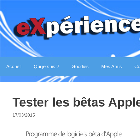
Aller
au
contenu
Accueil
Qui je suis ?
Goodies
Mes Amis
Co
Tester les bêtas Appl
17/03/2015