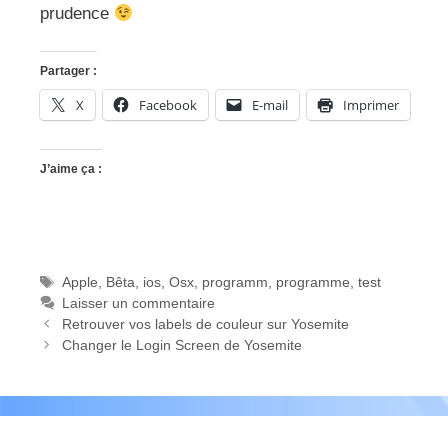
prudence
Partager :
X
Facebook
E-mail
Imprimer
J’aime ça :
Étiquettes
Apple
,
Bêta
,
ios
,
Osx
,
programm
,
programme
,
test
Laisser un commentaire
Retrouver vos labels de couleur sur Yosemite
Changer le Login Screen de Yosemite