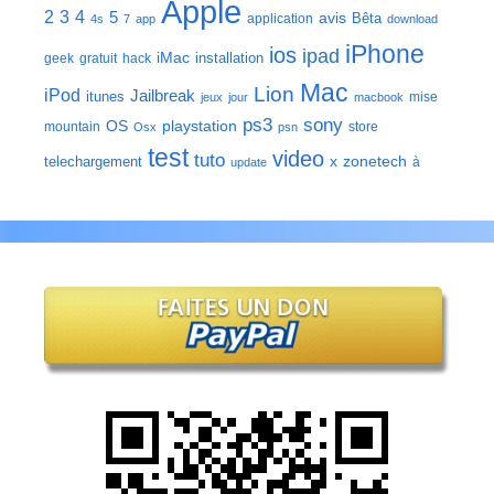
Apple
2
3
4
5
avis
Bêta
application
4s
7
app
download
iPhone
ios
ipad
iMac
installation
geek
gratuit
hack
Mac
Lion
iPod
Jailbreak
itunes
mise
jeux
jour
macbook
ps3
sony
playstation
OS
mountain
store
Osx
psn
test
video
tuto
zonetech
telechargement
x
à
update