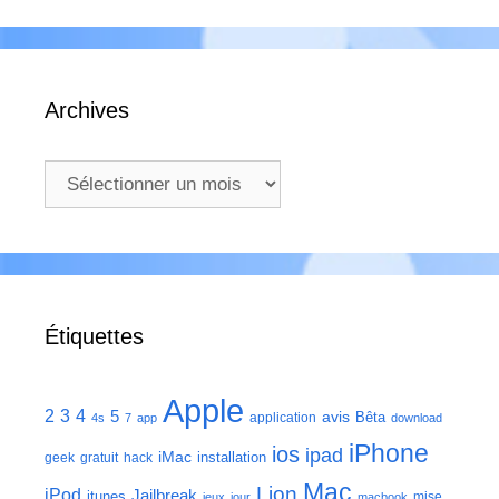
Archives
Archives
Étiquettes
Apple
2
3
4
5
avis
Bêta
application
4s
7
app
download
iPhone
ios
ipad
iMac
installation
geek
gratuit
hack
Mac
Lion
iPod
Jailbreak
itunes
mise
jeux
jour
macbook