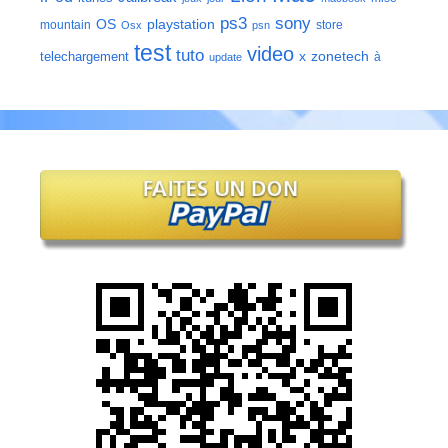
ps3
sony
playstation
OS
mountain
store
Osx
psn
test
video
tuto
zonetech
telechargement
x
à
update