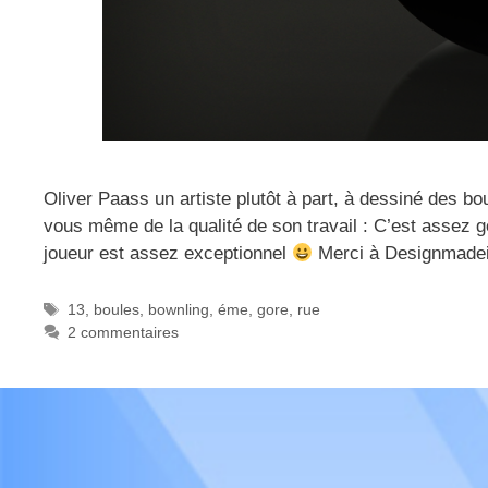
Oliver Paass un artiste plutôt à part, à dessiné des b
vous même de la qualité de son travail : C’est assez go
joueur est assez exceptionnel
Merci à Designmadei
Étiquettes
13
,
boules
,
bownling
,
éme
,
gore
,
rue
2 commentaires