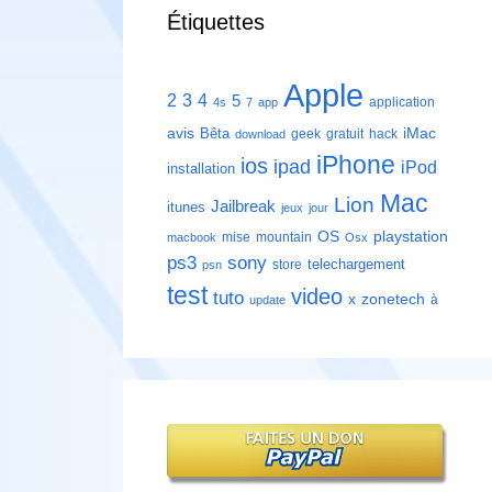
Étiquettes
Apple
2
3
4
5
application
4s
7
app
avis
iMac
Bêta
geek
gratuit
hack
download
iPhone
ios
ipad
iPod
installation
Mac
Lion
Jailbreak
itunes
jeux
jour
playstation
OS
mise
mountain
macbook
Osx
ps3
sony
telechargement
store
psn
test
video
tuto
zonetech
x
à
update