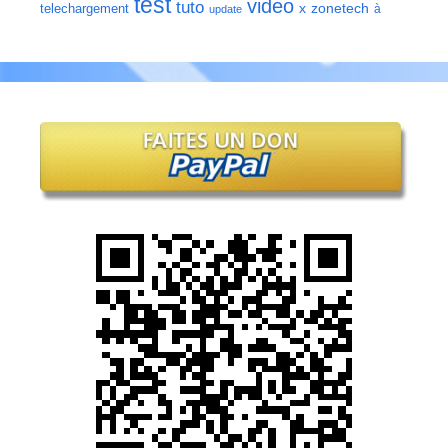
test
video
tuto
zonetech
telechargement
x
à
update