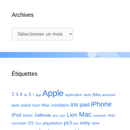
Archives
Archives
Étiquettes
Apple
2
3
4
5
avis
Bêta
application
4s
7
app
download
iPhone
ios
ipad
iMac
installation
geek
gratuit
hack
Mac
Lion
iPod
Jailbreak
itunes
mise
jeux
jour
macbook
ps3
sony
playstation
OS
mountain
store
Osx
psn