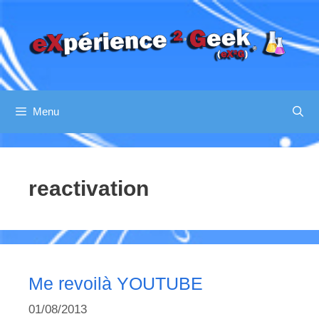
Aller
au
contenu
Menu
reactivation
Me revoilà YOUTUBE
01/08/2013