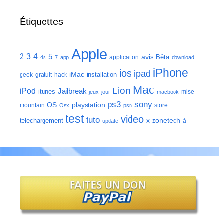
Étiquettes
Apple
2
3
4
5
avis
Bêta
application
4s
7
app
download
iPhone
ios
ipad
iMac
installation
geek
gratuit
hack
Mac
Lion
iPod
Jailbreak
itunes
mise
jeux
jour
macbook
ps3
sony
playstation
OS
mountain
store
Osx
psn
test
video
tuto
zonetech
telechargement
x
à
update