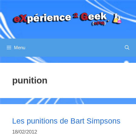
Aller
au
contenu
Menu
punition
Les punitions de Bart Simpsons
18/02/2012