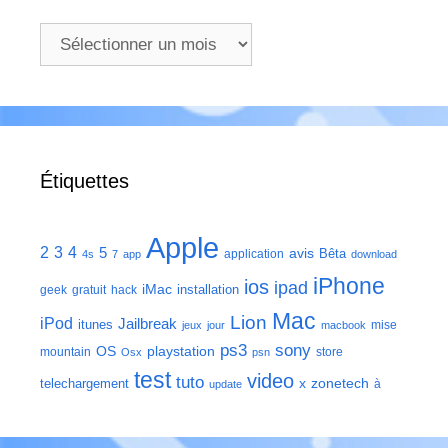
Archives
Étiquettes
Apple
2
3
4
5
avis
Bêta
application
4s
7
app
download
iPhone
ios
ipad
iMac
installation
geek
gratuit
hack
Mac
Lion
iPod
Jailbreak
itunes
mise
jeux
jour
macbook
ps3
sony
playstation
OS
mountain
store
Osx
psn
test
video
tuto
zonetech
telechargement
x
à
update