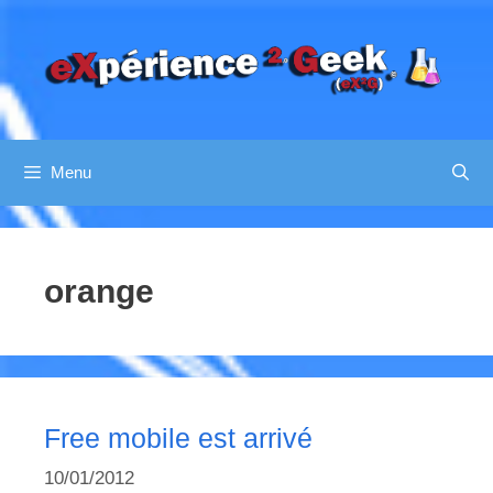
Aller
au
contenu
Menu
orange
Free mobile est arrivé
10/01/2012