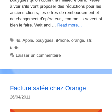
Bouygues qu’on obtient la meilleure offre. Reste
à voir s’ils vont proposer des réductions pour les
anciens clients, les offres de remboursement et
de changement d’opérateur , comme ils savent si
bien le faire. Wait and …
Read more…
Étiquettes
4s
,
Apple
,
bouygues
,
iPhone
,
orange
,
sfr
,
tarifs
Laisser un commentaire
Facture salée chez Orange
26/04/2011