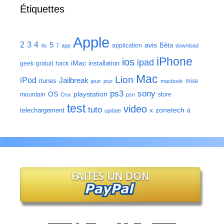
Étiquettes
Apple
2
3
4
5
avis
Bêta
application
4s
7
app
download
iPhone
ios
ipad
iMac
installation
geek
gratuit
hack
Mac
Lion
iPod
Jailbreak
itunes
mise
jeux
jour
macbook
ps3
sony
playstation
OS
mountain
store
Osx
psn
test
video
tuto
zonetech
telechargement
x
à
update