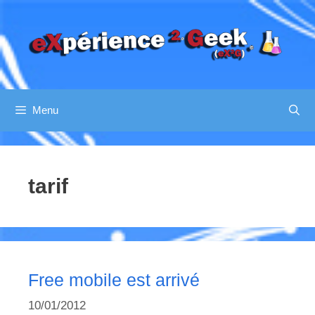
Aller
au
contenu
Menu
tarif
Free mobile est arrivé
10/01/2012