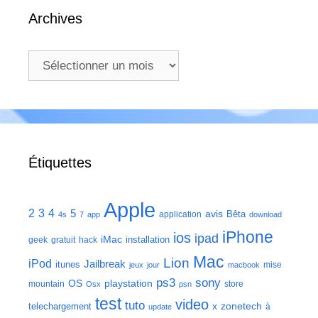
Archives
Archives
Étiquettes
Apple
2
3
4
5
avis
Bêta
application
4s
7
app
download
iPhone
ios
ipad
iMac
installation
geek
gratuit
hack
Mac
Lion
iPod
Jailbreak
itunes
mise
jeux
jour
macbook
ps3
sony
playstation
OS
mountain
store
Osx
psn
test
video
tuto
zonetech
telechargement
x
à
update