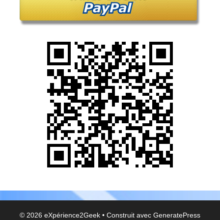
© 2026 eXpérience2Geek
• Construit avec
GeneratePress