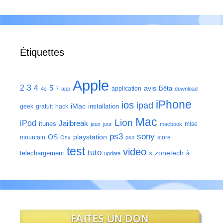
Étiquettes
Apple
2
3
4
5
avis
Bêta
application
4s
7
app
download
iPhone
ios
ipad
iMac
installation
geek
gratuit
hack
Mac
Lion
iPod
Jailbreak
itunes
mise
jeux
jour
macbook
ps3
sony
playstation
OS
mountain
store
Osx
psn
test
video
tuto
zonetech
telechargement
x
à
update