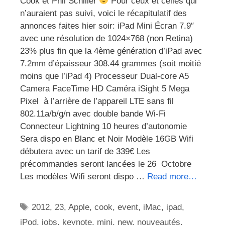
Cook et Phil Schiller
Pour ceux et celles qui
n’auraient pas suivi, voici le récapitulatif des
annonces faites hier soir: iPad Mini Écran 7.9″
avec une résolution de 1024×768 (non Retina)
23% plus fin que la 4ème génération d’iPad avec
7.2mm d’épaisseur 308.44 grammes (soit moitié
moins que l’iPad 4) Processeur Dual-core A5
Camera FaceTime HD Caméra iSight 5 Mega
Pixel à l’arrière de l’appareil LTE sans fil
802.11a/b/g/n avec double bande Wi-Fi
Connecteur Lightning 10 heures d’autonomie
Sera dispo en Blanc et Noir Modèle 16GB Wifi
débutera avec un tarif de 339€ Les
précommandes seront lancées le 26 Octobre
Les modèles Wifi seront dispo …
Read more…
Étiquettes
2012
,
23
,
Apple
,
cook
,
event
,
iMac
,
ipad
,
iPod
,
jobs
,
keynote
,
mini
,
new
,
nouveautés
,