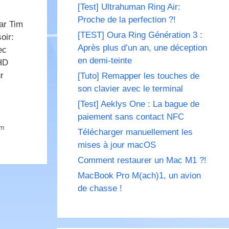
[Test] Ultrahuman Ring Air:
Proche de la perfection ?!
par Tim
[TEST] Oura Ring Génération 3 :
oir:
Après plus d’un an, une déception
ec
en demi-teinte
HD
r
[Tuto] Remapper les touches de
son clavier avec le terminal
[Test] Aeklys One : La bague de
paiement sans contact NFC
im
Télécharger manuellement les
mises à jour macOS
Comment restaurer un Mac M1 ?!
MacBook Pro M(ach)1, un avion
de chasse !