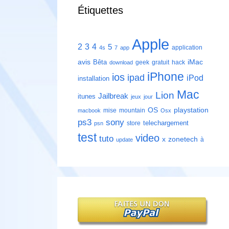
Étiquettes
Apple
2
3
4
5
application
4s
7
app
avis
iMac
Bêta
geek
gratuit
hack
download
iPhone
ios
ipad
iPod
installation
Mac
Lion
Jailbreak
itunes
jeux
jour
playstation
OS
mise
mountain
macbook
Osx
ps3
sony
telechargement
store
psn
test
video
tuto
zonetech
x
à
update