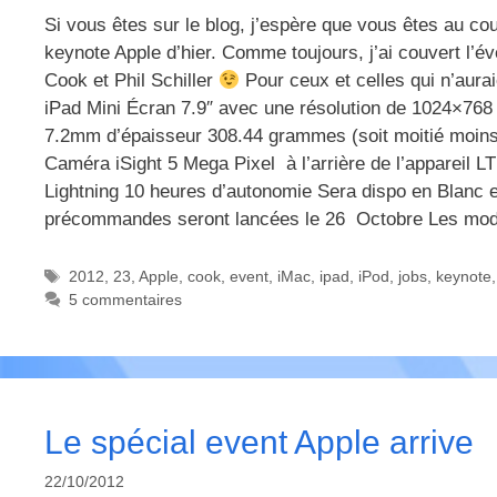
Si vous êtes sur le blog, j’espère que vous êtes au cou
keynote Apple d’hier. Comme toujours, j’ai couvert l’év
Cook et Phil Schiller
Pour ceux et celles qui n’auraie
iPad Mini Écran 7.9″ avec une résolution de 1024×768 
7.2mm d’épaisseur 308.44 grammes (soit moitié moin
Caméra iSight 5 Mega Pixel à l’arrière de l’appareil 
Lightning 10 heures d’autonomie Sera dispo en Blanc 
précommandes seront lancées le 26 Octobre Les mod
Étiquettes
2012
,
23
,
Apple
,
cook
,
event
,
iMac
,
ipad
,
iPod
,
jobs
,
keynote
5 commentaires
Le spécial event Apple arrive
22/10/2012