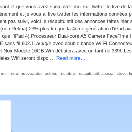
rant et que vous avez suivi avec moi sur twitter le live de la
énement et je vous ai live twitter les informations données 
nt pas suivi, voici le récapitulatif des annonces faites hier s
(non Retina) 23% plus fin que la 4ème génération d’iPad av
s que l’iPad 4) Processeur Dual-core A5 Camera FaceTime 
LTE sans fil 802.11a/b/g/n avec double bande Wi-Fi Connecteu
et Noir Modèle 16GB Wifi débutera avec un tarif de 339€ Les
èles Wifi seront dispo …
Read more…
,
mini
,
new
,
nouveautés
,
october
,
octobre
,
recapitulatif
,
special
,
steve
,
t