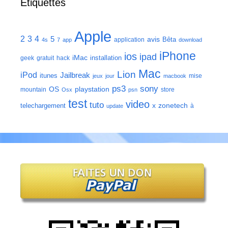
Étiquettes
Apple
2
3
4
5
avis
Bêta
application
4s
7
app
download
iPhone
ios
ipad
iMac
installation
geek
gratuit
hack
Mac
Lion
iPod
Jailbreak
itunes
mise
jeux
jour
macbook
ps3
sony
playstation
OS
mountain
store
Osx
psn
test
video
tuto
zonetech
telechargement
x
à
update