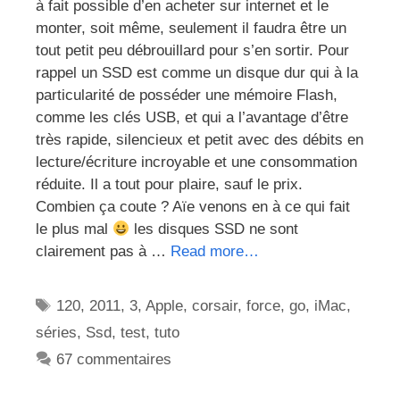
à fait possible d’en acheter sur internet et le
monter, soit même, seulement il faudra être un
tout petit peu débrouillard pour s’en sortir. Pour
rappel un SSD est comme un disque dur qui à la
particularité de posséder une mémoire Flash,
comme les clés USB, et qui a l’avantage d’être
très rapide, silencieux et petit avec des débits en
lecture/écriture incroyable et une consommation
réduite. Il a tout pour plaire, sauf le prix.
Combien ça coute ? Aïe venons en à ce qui fait
le plus mal
les disques SSD ne sont
clairement pas à …
Read more…
Étiquettes
120
,
2011
,
3
,
Apple
,
corsair
,
force
,
go
,
iMac
,
séries
,
Ssd
,
test
,
tuto
67 commentaires