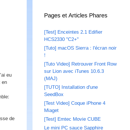
Pages et Articles Phares
[Test] Enceintes 2.1 Edifier
HCS2330 "C2+"
[Tuto] macOS Sierra : l'écran noir
!
[Tuto Video] Retrouver Front Row
sur Lion avec iTunes 10.6.3
’ai eu
(MAJ)
t en
[TUTO] Installation d'une
SeedBox
mble:
[Test Video] Coque iPhone 4
Miaget
isse de
[Test] Emtec Movie CUBE
Le mini PC sauce Sapphire