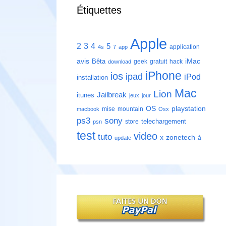
Étiquettes
Apple
2
3
4
5
application
4s
7
app
avis
iMac
Bêta
geek
gratuit
hack
download
iPhone
ios
ipad
iPod
installation
Mac
Lion
Jailbreak
itunes
jeux
jour
playstation
OS
mise
mountain
macbook
Osx
ps3
sony
telechargement
store
psn
test
video
tuto
zonetech
x
à
update