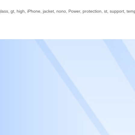
glass
,
gt
,
high
,
iPhone
,
jacket
,
nono
,
Power
,
protection
,
st
,
support
,
tem