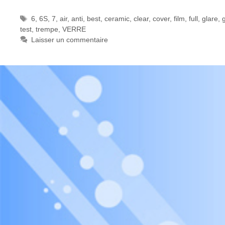
Étiquettes
6
,
6S
,
7
,
air
,
anti
,
best
,
ceramic
,
clear
,
cover
,
film
,
full
,
glare
,
test
,
trempe
,
VERRE
Laisser un commentaire