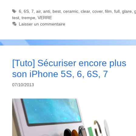
Étiquettes
6
,
6S
,
7
,
air
,
anti
,
best
,
ceramic
,
clear
,
cover
,
film
,
full
,
glare
,
test
,
trempe
,
VERRE
Laisser un commentaire
[Tuto] Sécuriser encore plus
son iPhone 5S, 6, 6S, 7
07/10/2013