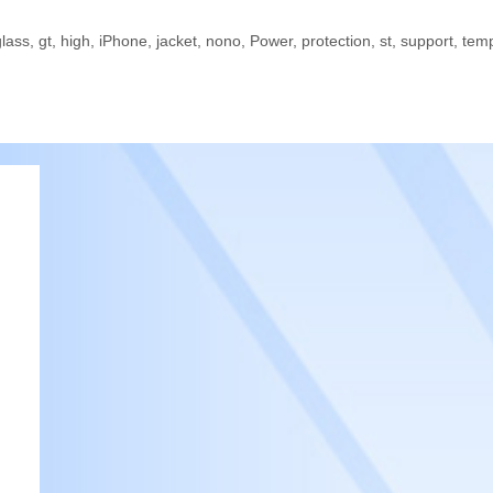
glass
,
gt
,
high
,
iPhone
,
jacket
,
nono
,
Power
,
protection
,
st
,
support
,
tem