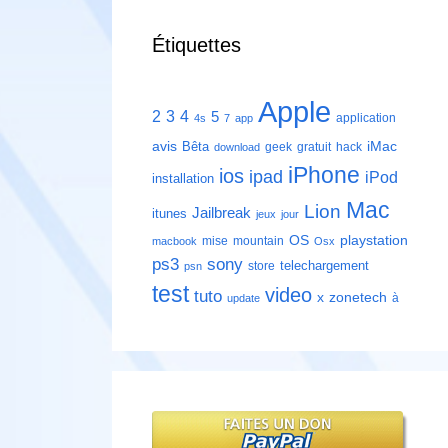
Étiquettes
Apple
2
3
4
5
application
4s
7
app
avis
iMac
Bêta
geek
gratuit
hack
download
iPhone
ios
ipad
iPod
installation
Mac
Lion
Jailbreak
itunes
jeux
jour
playstation
OS
mise
mountain
macbook
Osx
ps3
sony
telechargement
store
psn
test
video
tuto
zonetech
x
à
update