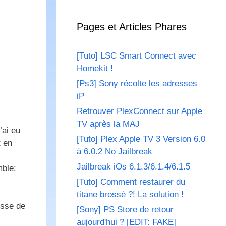
Pages et Articles Phares
[Tuto] LSC Smart Connect avec
Homekit !
[Ps3] Sony récolte les adresses
iP
Retrouver PlexConnect sur Apple
TV après la MAJ
’ai eu
[Tuto] Plex Apple TV 3 Version 6.0
t en
à 6.0.2 No Jailbreak
Jailbreak iOs 6.1.3/6.1.4/6.1.5
mble:
[Tuto] Comment restaurer du
titane brossé ?! La solution !
isse de
[Sony] PS Store de retour
aujourd'hui ? [EDIT: FAKE]