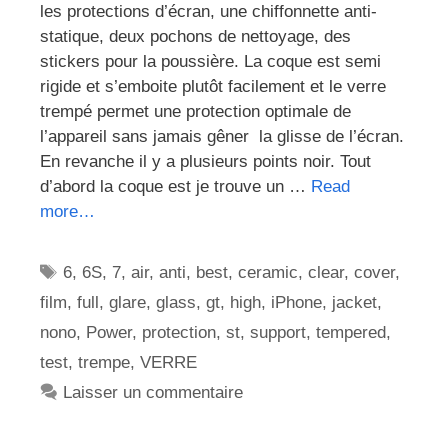
les protections d’écran, une chiffonnette anti-
statique, deux pochons de nettoyage, des
stickers pour la poussière. La coque est semi
rigide et s’emboite plutôt facilement et le verre
trempé permet une protection optimale de
l’appareil sans jamais gêner la glisse de l’écran.
En revanche il y a plusieurs points noir. Tout
d’abord la coque est je trouve un …
Read
more…
Étiquettes
6
,
6S
,
7
,
air
,
anti
,
best
,
ceramic
,
clear
,
cover
,
film
,
full
,
glare
,
glass
,
gt
,
high
,
iPhone
,
jacket
,
nono
,
Power
,
protection
,
st
,
support
,
tempered
,
test
,
trempe
,
VERRE
Laisser un commentaire