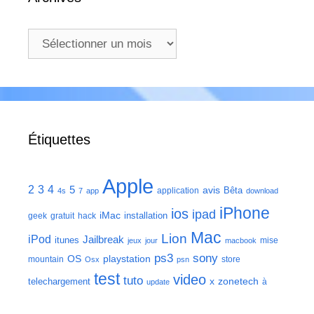
Archives
Étiquettes
Apple
2
3
4
5
avis
Bêta
application
4s
7
app
download
iPhone
ios
ipad
iMac
installation
geek
gratuit
hack
Mac
Lion
iPod
Jailbreak
itunes
mise
jeux
jour
macbook
ps3
sony
playstation
OS
mountain
store
Osx
psn
test
video
tuto
zonetech
telechargement
x
à
update