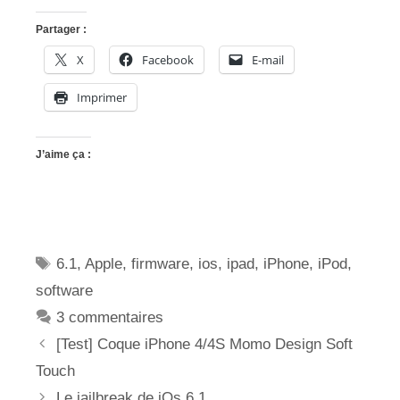
Partager :
X
Facebook
E-mail
Imprimer
J’aime ça :
Étiquettes
6.1
,
Apple
,
firmware
,
ios
,
ipad
,
iPhone
,
iPod
,
software
3 commentaires
[Test] Coque iPhone 4/4S Momo Design Soft
Touch
Le jailbreak de iOs 6.1