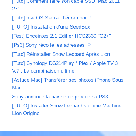
[Tuto] Comment faire son câble SSD iMac 2011
27"
[Tuto] macOS Sierra : l'écran noir !
[TUTO] Installation d'une SeedBox
[Test] Enceintes 2.1 Edifier HCS2330 "C2+"
[Ps3] Sony récolte les adresses iP
[Tuto] Réinstaller Snow Leopard Après Lion
[Tuto] Synology DS214Play / Plex / Apple TV 3
V.7 : La combinaison ultime
[Astuce Mac] Transférer ses photos iPhone Sous
Mac
Sony annonce la baisse de prix de sa PS3
[TUTO] Installer Snow Leopard sur une Machine
Lion Origine