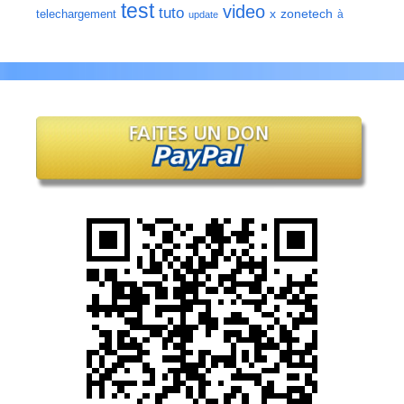
test
video
tuto
zonetech
telechargement
x
à
update