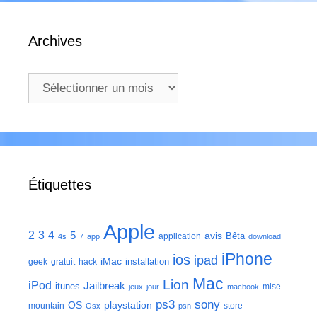
Archives
Archives
Étiquettes
Apple
2
3
4
5
avis
Bêta
application
4s
7
app
download
iPhone
ios
ipad
iMac
installation
geek
gratuit
hack
Mac
Lion
iPod
Jailbreak
itunes
mise
jeux
jour
macbook
ps3
sony
playstation
OS
mountain
store
Osx
psn