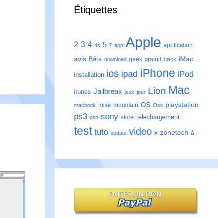
Étiquettes
Apple
2
3
4
5
application
4s
7
app
avis
iMac
Bêta
geek
gratuit
hack
download
iPhone
ios
ipad
iPod
installation
Mac
Lion
Jailbreak
itunes
jeux
jour
playstation
OS
mise
mountain
macbook
Osx
ps3
sony
telechargement
store
psn
test
video
tuto
zonetech
x
à
update