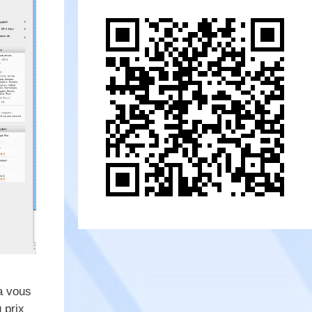
ra vous
 prix