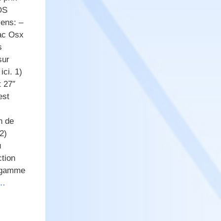
OS
iens: –
Mac Osx
s
sur
ici. 1)
t 27″
est
n de
2)
u
ction
e gamme
e…