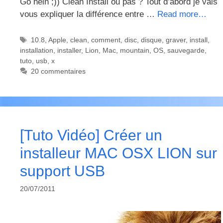
Go hein ;)) Clean Install ou pas ? Tout d’abord je vais
vous expliquer la différence entre …
Read more…
Étiquettes
10.8
,
Apple
,
clean
,
comment
,
disc
,
disque
,
graver
,
install
,
installation
,
installer
,
Lion
,
Mac
,
mountain
,
OS
,
sauvegarde
,
tuto
,
usb
,
x
20 commentaires
[Tuto Vidéo] Créer un
installeur MAC OSX LION sur
support USB
20/07/2011