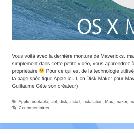
Vous voilà avec la dernière monture de Mavericks, mai
simplement dans cette petite vidéo, vous apprendrez à c
propriétaire
Pour ce qui est de la technologie utilis
la page spécifique Apple ici. Lion Disk Maker pour Mav
Guillaume Gète son créateur)
Étiquettes
Apple
,
bootable
,
clef
,
disk
,
install
,
installation
,
Mac
,
maker
,
ma
7 commentaires