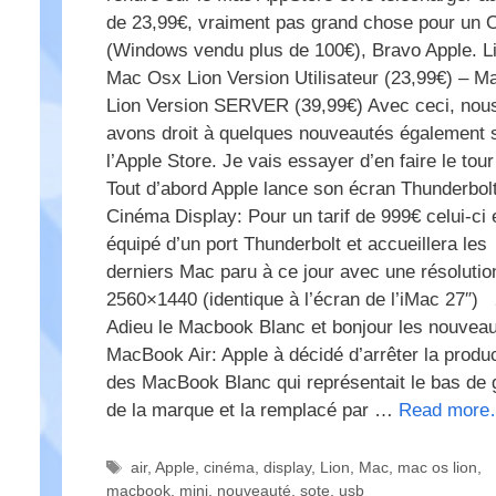
de 23,99€, vraiment pas grand chose pour un 
(Windows vendu plus de 100€), Bravo Apple. L
Mac Osx Lion Version Utilisateur (23,99€) – 
Lion Version SERVER (39,99€) Avec ceci, nou
avons droit à quelques nouveautés également 
l’Apple Store. Je vais essayer d’en faire le tour 
Tout d’abord Apple lance son écran Thunderbol
Cinéma Display: Pour un tarif de 999€ celui-ci 
équipé d’un port Thunderbolt et accueillera les
derniers Mac paru à ce jour avec une résolutio
2560×1440 (identique à l’écran de l’iMac 27″) 
Adieu le Macbook Blanc et bonjour les nouvea
MacBook Air: Apple à décidé d’arrêter la produ
des MacBook Blanc qui représentait le bas d
de la marque et la remplacé par …
Read mor
Étiquettes
air
,
Apple
,
cinéma
,
display
,
Lion
,
Mac
,
mac os lion
,
macbook
,
mini
,
nouveauté
,
sote
,
usb