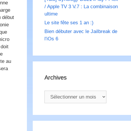
enne
/ Apple TV 3 V.7 : La combinaison
harge
ultime
u début
Le site fête ses 1 an :)
honie
Bien débuter avec le Jailbreak de
ique
l'iOs 6
micro
doit
ce
ite au
sera
Archives
Archives