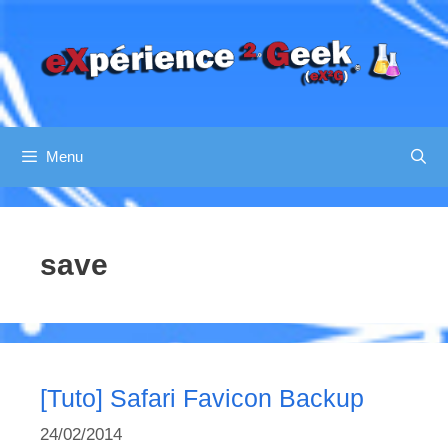
Aller
au
contenu
Menu
save
[Tuto] Safari Favicon Backup
24/02/2014