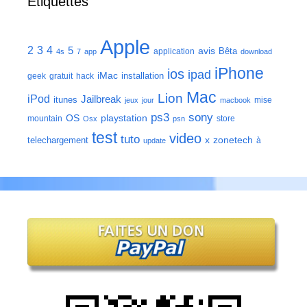
Étiquettes
Apple
2
3
4
5
avis
Bêta
application
4s
7
app
download
iPhone
ios
ipad
iMac
installation
geek
gratuit
hack
Mac
Lion
iPod
Jailbreak
itunes
mise
jeux
jour
macbook
ps3
sony
playstation
OS
mountain
store
Osx
psn
test
video
tuto
zonetech
telechargement
x
à
update