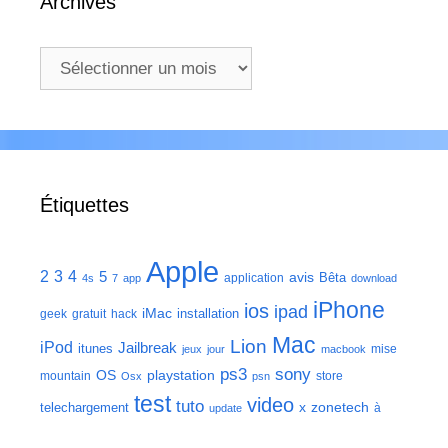
Archives
Archives
Étiquettes
Apple
2
3
4
5
avis
Bêta
application
4s
7
app
download
iPhone
ios
ipad
iMac
installation
geek
gratuit
hack
Mac
Lion
iPod
Jailbreak
itunes
mise
jeux
jour
macbook
ps3
sony
playstation
OS
mountain
store
Osx
psn
test
video
tuto
zonetech
telechargement
x
à
update