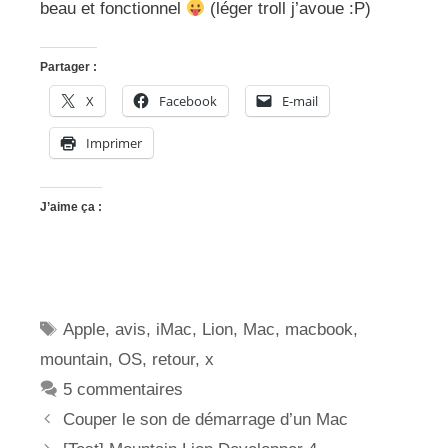
beau et fonctionnel
(léger troll j’avoue :P)
Partager :
X
Facebook
E-mail
Imprimer
J’aime ça :
Étiquettes
Apple
,
avis
,
iMac
,
Lion
,
Mac
,
macbook
,
mountain
,
OS
,
retour
,
x
5 commentaires
Couper le son de démarrage d’un Mac