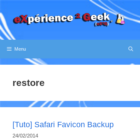
Aller
au
contenu
Menu
restore
[Tuto] Safari Favicon Backup
24/02/2014