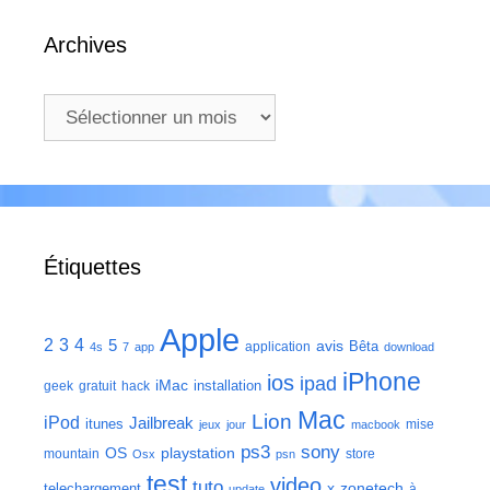
Archives
Archives
Étiquettes
Apple
2
3
4
5
avis
Bêta
application
4s
7
app
download
iPhone
ios
ipad
iMac
installation
geek
gratuit
hack
Mac
Lion
iPod
Jailbreak
itunes
mise
jeux
jour
macbook
ps3
sony
playstation
OS
mountain
store
Osx
psn
test
video
tuto
zonetech
telechargement
x
à
update