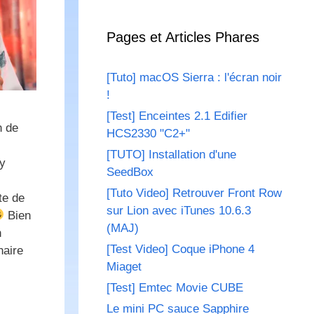
Pages et Articles Phares
[Tuto] macOS Sierra : l'écran noir
!
[Test] Enceintes 2.1 Edifier
n de
HCS2330 "C2+"
[TUTO] Installation d'une
’y
SeedBox
[Tuto Video] Retrouver Front Row
te de
sur Lion avec iTunes 10.6.3
Bien
(MAJ)
n
[Test Video] Coque iPhone 4
naire
Miaget
[Test] Emtec Movie CUBE
Le mini PC sauce Sapphire