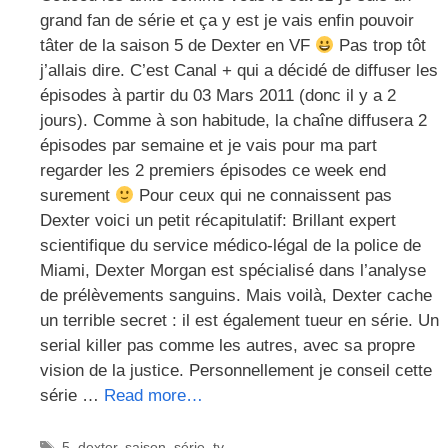
grand fan de série et ça y est je vais enfin pouvoir
tâter de la saison 5 de Dexter en VF
Pas trop tôt
j’allais dire. C’est Canal + qui a décidé de diffuser les
épisodes à partir du 03 Mars 2011 (donc il y a 2
jours). Comme à son habitude, la chaîne diffusera 2
épisodes par semaine et je vais pour ma part
regarder les 2 premiers épisodes ce week end
surement
Pour ceux qui ne connaissent pas
Dexter voici un petit récapitulatif: Brillant expert
scientifique du service médico-légal de la police de
Miami, Dexter Morgan est spécialisé dans l’analyse
de prélèvements sanguins. Mais voilà, Dexter cache
un terrible secret : il est également tueur en série. Un
serial killer pas comme les autres, avec sa propre
vision de la justice. Personnellement je conseil cette
série …
Read more…
Étiquettes
5
,
dexter
,
saison
,
série
,
tv