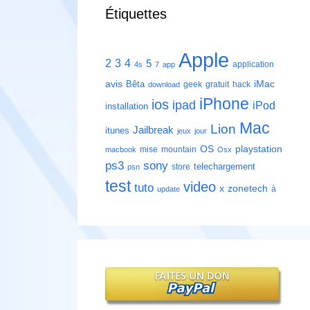
Étiquettes
Apple
2
3
4
5
application
4s
7
app
avis
iMac
Bêta
geek
gratuit
hack
download
iPhone
ios
ipad
iPod
installation
Mac
Lion
Jailbreak
itunes
jeux
jour
playstation
OS
mise
mountain
macbook
Osx
ps3
sony
telechargement
store
psn
test
video
tuto
zonetech
x
à
update