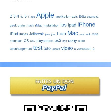
Apple
2
3
4
5
avis
Bêta
application
4s
7
app
download
iPhone
ios
ipad
iMac
installation
geek
gratuit
hack
Mac
Lion
iPod
Jailbreak
itunes
mise
jeux
jour
macbook
ps3
sony
playstation
OS
mountain
store
Osx
psn
test
video
tuto
zonetech
telechargement
x
à
update