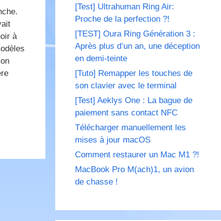
[Test] Ultrahuman Ring Air:
nche.
Proche de la perfection ?!
ait
[TEST] Oura Ring Génération 3 :
oir à
Après plus d’un an, une déception
modèles
en demi-teinte
ion
[Tuto] Remapper les touches de
ère
son clavier avec le terminal
[Test] Aeklys One : La bague de
paiement sans contact NFC
Télécharger manuellement les
mises à jour macOS
Comment restaurer un Mac M1 ?!
MacBook Pro M(ach)1, un avion
de chasse !