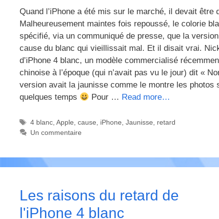
Quand l’iPhone a été mis sur le marché, il devait être 
Malheureusement maintes fois repoussé, le colorie blanc
spécifié, via un communiqué de presse, que la version
cause du blanc qui vieillissait mal. Et il disait vrai.
d’iPhone 4 blanc, un modèle commercialisé récemment di
chinoise à l’époque (qui n’avait pas vu le jour) dit « No
version avait la jaunisse comme le montre les photos su
quelques temps
Pour …
Read more…
Étiquettes
4 blanc
,
Apple
,
cause
,
iPhone
,
Jaunisse
,
retard
Un commentaire
Les raisons du retard de
l'iPhone 4 blanc