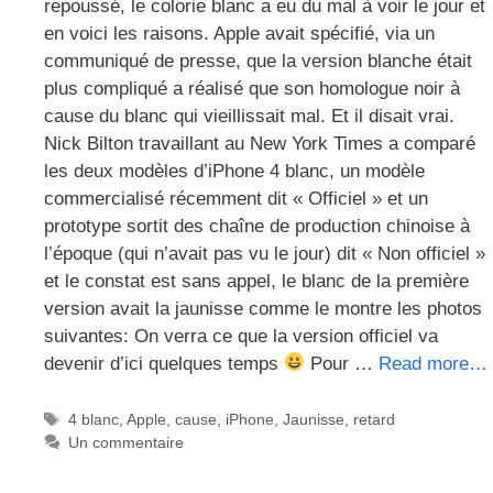
repoussé, le colorie blanc a eu du mal à voir le jour et
en voici les raisons. Apple avait spécifié, via un
communiqué de presse, que la version blanche était
plus compliqué a réalisé que son homologue noir à
cause du blanc qui vieillissait mal. Et il disait vrai.
Nick Bilton travaillant au New York Times a comparé
les deux modèles d’iPhone 4 blanc, un modèle
commercialisé récemment dit « Officiel » et un
prototype sortit des chaîne de production chinoise à
l’époque (qui n’avait pas vu le jour) dit « Non officiel »
et le constat est sans appel, le blanc de la première
version avait la jaunisse comme le montre les photos
suivantes: On verra ce que la version officiel va
devenir d’ici quelques temps
Pour …
Read more…
Étiquettes
4 blanc
,
Apple
,
cause
,
iPhone
,
Jaunisse
,
retard
Un commentaire