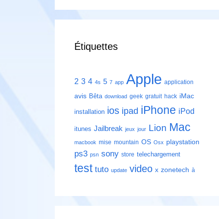
Étiquettes
Apple
2
3
4
5
application
4s
7
app
avis
iMac
Bêta
geek
gratuit
hack
download
iPhone
ios
ipad
iPod
installation
Mac
Lion
Jailbreak
itunes
jeux
jour
playstation
OS
mise
mountain
macbook
Osx
ps3
sony
telechargement
store
psn
test
video
tuto
zonetech
x
à
update