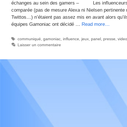
échanges au sein des gamers – Les influenceurs su
comparée (pas de mesure Alexa ni Nielsen pertinen
Twittos…) n’étaient pas assez mis en avant alors qu’i
équipes Gamoniac ont décidé …
Read more…
Étiquettes
communiqué
,
gamoniac
,
influence
,
jeux
,
panel
,
presse
,
vide
Laisser un commentaire