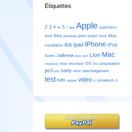
Étiquettes
Apple
2
3
4
5
application
4s
7
app
avis
iMac
Bêta
geek
gratuit
hack
download
iPhone
ios
ipad
iPod
installation
Mac
Lion
Jailbreak
itunes
jeux
jour
playstation
OS
mise
mountain
macbook
Osx
ps3
sony
telechargement
store
psn
test
video
tuto
zonetech
x
à
update