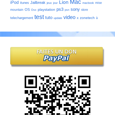
Mac
Lion
iPod
Jailbreak
itunes
mise
jeux
jour
macbook
ps3
sony
playstation
OS
mountain
store
Osx
psn
test
video
tuto
zonetech
telechargement
x
à
update