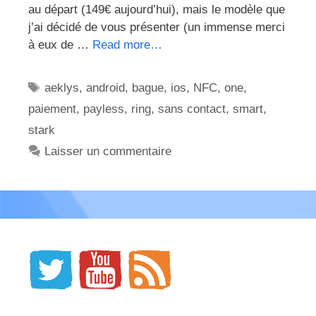
au départ (149€ aujourd’hui), mais le modèle que
j’ai décidé de vous présenter (un immense merci
à eux de …
Read more…
Étiquettes
aeklys
,
android
,
bague
,
ios
,
NFC
,
one
,
paiement
,
payless
,
ring
,
sans contact
,
smart
,
stark
Laisser un commentaire