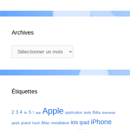
Archives
Archives
Étiquettes
Apple
2
3
4
5
avis
Bêta
application
4s
7
app
download
iPhone
ios
ipad
iMac
installation
geek
gratuit
hack