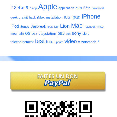
Apple
2
3
4
5
avis
Bêta
application
4s
7
app
download
iPhone
ios
ipad
iMac
installation
geek
gratuit
hack
Mac
Lion
iPod
Jailbreak
itunes
mise
jeux
jour
macbook
ps3
sony
playstation
OS
mountain
store
Osx
psn
test
video
tuto
zonetech
telechargement
x
à
update