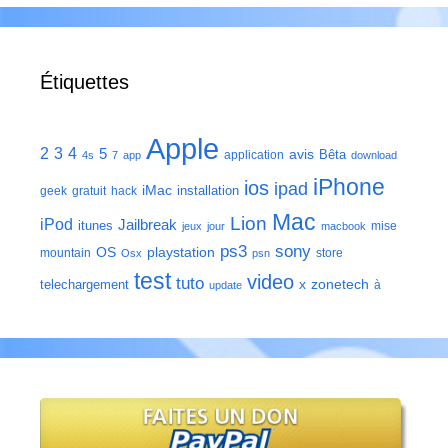
Étiquettes
Apple
2
3
4
5
avis
Bêta
application
4s
7
app
download
iPhone
ios
ipad
iMac
installation
geek
gratuit
hack
Mac
Lion
iPod
Jailbreak
itunes
mise
jeux
jour
macbook
ps3
sony
playstation
OS
mountain
store
Osx
psn
test
video
tuto
zonetech
telechargement
x
à
update