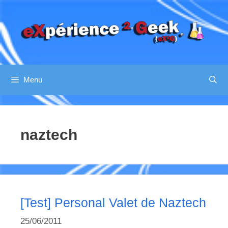
Aller
au
contenu
Menu
naztech
[Test] Personal Valet de Naztech
25/06/2011