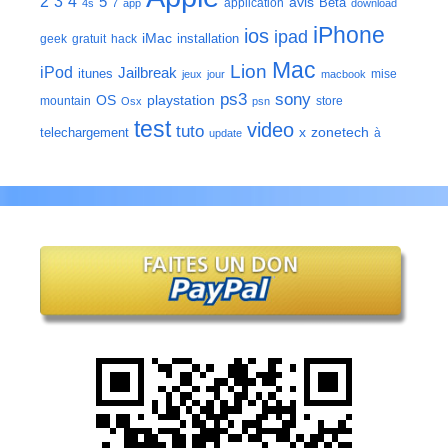
2
3
4
5
avis
Bêta
application
4s
7
app
download
iPhone
ios
ipad
iMac
installation
geek
gratuit
hack
Mac
Lion
iPod
Jailbreak
itunes
mise
jeux
jour
macbook
ps3
sony
playstation
OS
mountain
store
Osx
psn
test
video
tuto
zonetech
telechargement
x
à
update