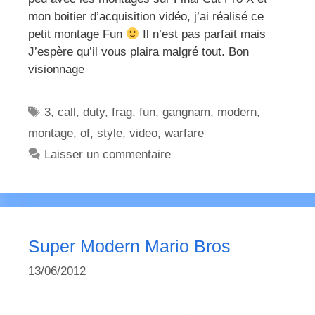
mon boitier d’acquisition vidéo, j’ai réalisé ce
petit montage Fun
Il n’est pas parfait mais
J’espère qu’il vous plaira malgré tout. Bon
visionnage
Étiquettes
3
,
call
,
duty
,
frag
,
fun
,
gangnam
,
modern
,
montage
,
of
,
style
,
video
,
warfare
Laisser un commentaire
Super Modern Mario Bros
13/06/2012