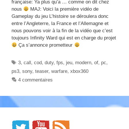
française: Ya plus qu’a … comme on dit chez
nous
MAJ: Voici la première vidéo de
Gameplay du jeu L’histoire se déroulera donc
entre l’Angleterre, la France et l’Allemagne et
nous pouvons voir à la fin de la vidéo que c’est
toujours Infinity Ward qui est en charge du projet
Ça s’annonce prometteur
Étiquettes
3
,
call
,
cod
,
duty
,
fps
,
jeu
,
modern
,
of
,
pc
,
ps3
,
sony
,
teaser
,
warfare
,
xbox360
4 commentaires