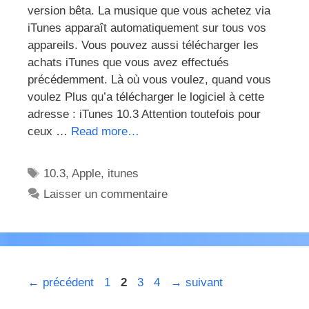
version bêta. La musique que vous achetez via
iTunes apparaît automatiquement sur tous vos
appareils. Vous pouvez aussi télécharger les
achats iTunes que vous avez effectués
précédemment. Là où vous voulez, quand vous
voulez Plus qu’a télécharger le logiciel à cette
adresse : iTunes 10.3 Attention toutefois pour
ceux …
Read more…
Étiquettes
10.3
,
Apple
,
itunes
Laisser un commentaire
Page
Page
Page
Page
←
précédent
1
2
3
4
→
suivant