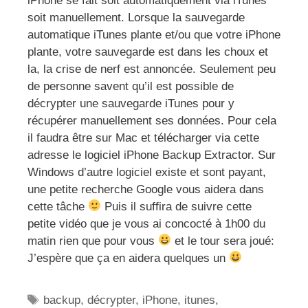
iPhone se fait soit automatiquement via iTunes
soit manuellement. Lorsque la sauvegarde
automatique iTunes plante et/ou que votre iPhone
plante, votre sauvegarde est dans les choux et
la, la crise de nerf est annoncée. Seulement peu
de personne savent qu’il est possible de
décrypter une sauvegarde iTunes pour y
récupérer manuellement ses données. Pour cela
il faudra être sur Mac et télécharger via cette
adresse le logiciel iPhone Backup Extractor. Sur
Windows d’autre logiciel existe et sont payant,
une petite recherche Google vous aidera dans
cette tâche
Puis il suffira de suivre cette
petite vidéo que je vous ai concocté à 1h00 du
matin rien que pour vous
et le tour sera joué:
J’espère que ça en aidera quelques un
Étiquettes
backup
,
décrypter
,
iPhone
,
itunes
,