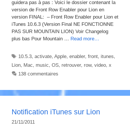
guidera pas à pas : Voici le dossier contenant la
version de Front Row Enabler pour Lion en
version FINAL: – Front Row Enabler pour Lion et
iTunes 10.6.3 (Version Final NE FONCTIONNE
PAS SUR MOUNTAIN LION) Voir Changelog
plus bas Pour Mountain …
Read more…
Étiquettes
10.5.3
,
activate
,
Apple
,
enabler
,
front
,
itunes
,
Lion
,
Mac
,
music
,
OS
,
retrouver
,
row
,
video
,
x
138 commentaires
Notification iTunes sur Lion
21/11/2011