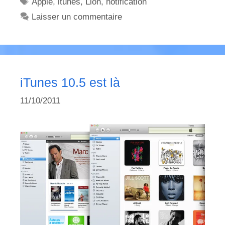
Étiquettes
Apple
,
itunes
,
Lion
,
notification
Laisser un commentaire
iTunes 10.5 est là
11/10/2011