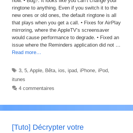
now. • Bug?: It looks like you can’t change your
ringtone to anything. Even if you switch it to the
new ones or old ones, the default ringtone is all
that plays when you get a call. • Fixes for AirPlay
mirroring, where the AppleTV’s screensaver
would cause performance to degrade. • Fixed an
issue where the Reminders application did not …
Read more…
Étiquettes
3
,
5
,
Apple
,
Bêta
,
ios
,
ipad
,
iPhone
,
iPod
,
itunes
4 commentaires
[Tuto] Décrypter votre