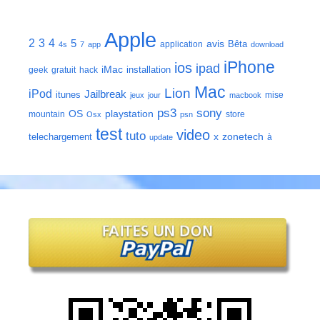
Apple
2
3
4
5
avis
Bêta
application
4s
7
app
download
iPhone
ios
ipad
iMac
installation
geek
gratuit
hack
Mac
Lion
iPod
Jailbreak
itunes
mise
jeux
jour
macbook
ps3
sony
playstation
OS
mountain
store
Osx
psn
test
video
tuto
zonetech
telechargement
x
à
update