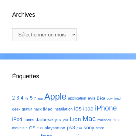
Archives
Archives
Étiquettes
Apple
2
3
4
5
avis
Bêta
application
4s
7
app
download
iPhone
ios
ipad
iMac
installation
geek
gratuit
hack
Mac
Lion
iPod
Jailbreak
itunes
mise
jeux
jour
macbook
ps3
sony
playstation
OS
mountain
store
Osx
psn