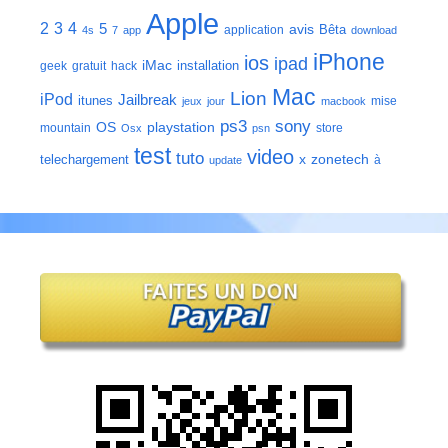
Apple
2
3
4
5
avis
Bêta
application
4s
7
app
download
iPhone
ios
ipad
iMac
installation
geek
gratuit
hack
Mac
Lion
iPod
Jailbreak
itunes
mise
jeux
jour
macbook
ps3
sony
playstation
OS
mountain
store
Osx
psn
test
video
tuto
zonetech
telechargement
x
à
update