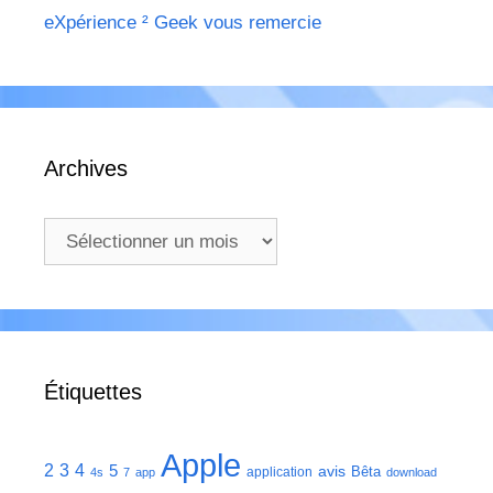
eXpérience ² Geek vous remercie
Archives
Archives
Étiquettes
Apple
2
3
4
5
avis
Bêta
application
4s
7
app
download