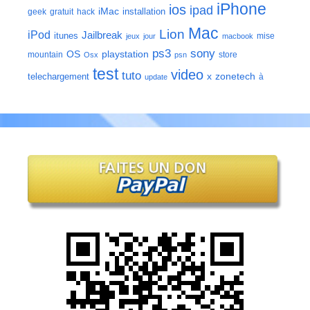
iPhone
ios
ipad
iMac
installation
geek
gratuit
hack
Mac
Lion
iPod
Jailbreak
itunes
mise
jeux
jour
macbook
ps3
sony
playstation
OS
mountain
store
Osx
psn
test
video
tuto
zonetech
telechargement
x
à
update