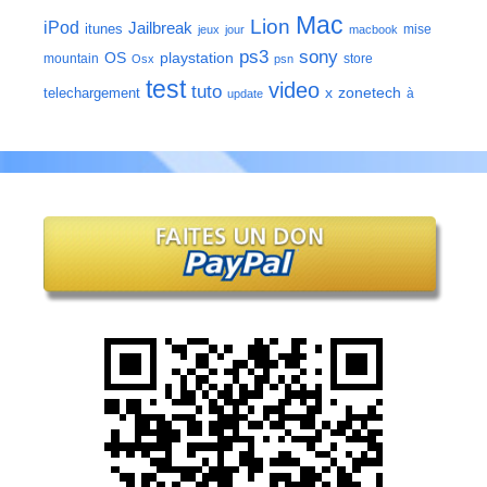
Mac
Lion
iPod
Jailbreak
itunes
mise
jeux
jour
macbook
ps3
sony
playstation
OS
mountain
store
Osx
psn
test
video
tuto
zonetech
telechargement
x
à
update