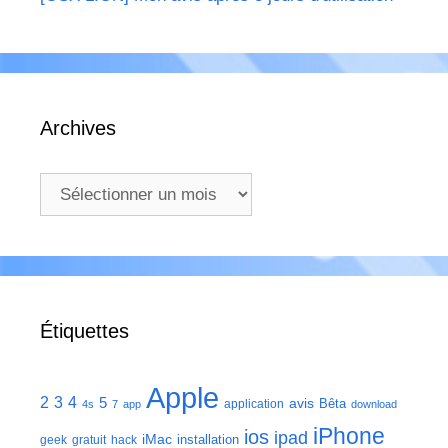
Archives
Archives
Étiquettes
Apple
2
3
4
5
avis
Bêta
application
4s
7
app
download
iPhone
ios
ipad
iMac
installation
geek
gratuit
hack