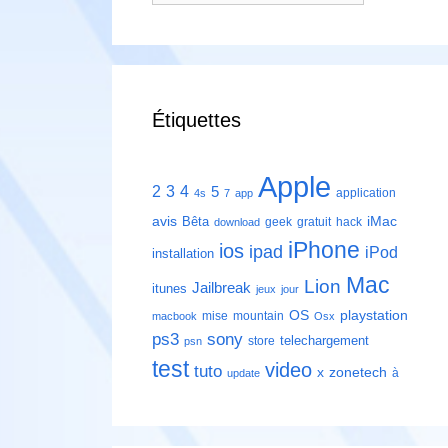
Étiquettes
Apple
2
3
4
5
application
4s
7
app
avis
iMac
Bêta
geek
gratuit
hack
download
iPhone
ios
ipad
iPod
installation
Mac
Lion
Jailbreak
itunes
jeux
jour
playstation
OS
mise
mountain
macbook
Osx
ps3
sony
telechargement
store
psn
test
video
tuto
zonetech
x
à
update