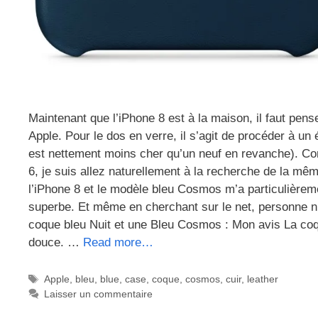
Maintenant que l’iPhone 8 est à la maison, il faut pens
Apple. Pour le dos en verre, il s’agit de procéder à u
est nettement moins cher qu’un neuf en revanche). Co
6, je suis allez naturellement à la recherche de la mêm
l’iPhone 8 et le modèle bleu Cosmos m’a particulièremen
superbe. Et même en cherchant sur le net, personne n’
coque bleu Nuit et une Bleu Cosmos : Mon avis La coq
douce. …
Read more…
Étiquettes
Apple
,
bleu
,
blue
,
case
,
coque
,
cosmos
,
cuir
,
leather
Laisser un commentaire