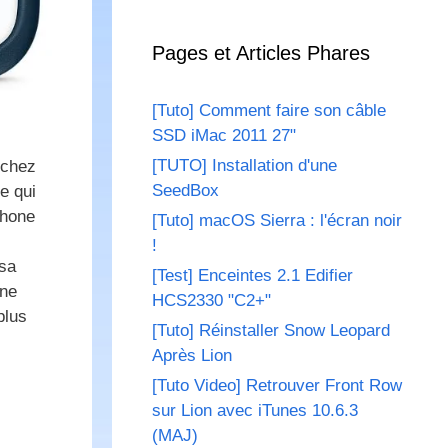
Pages et Articles Phares
[Tuto] Comment faire son câble
SSD iMac 2011 27"
[TUTO] Installation d'une
 chez
SeedBox
e qui
Phone
[Tuto] macOS Sierra : l'écran noir
!
 sa
[Test] Enceintes 2.1 Edifier
une
HCS2330 "C2+"
plus
[Tuto] Réinstaller Snow Leopard
Après Lion
[Tuto Video] Retrouver Front Row
sur Lion avec iTunes 10.6.3
(MAJ)