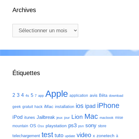
Archives
Archives
Étiquettes
Apple
2
3
4
5
avis
Bêta
application
4s
7
app
download
iPhone
ios
ipad
iMac
installation
geek
gratuit
hack
Mac
Lion
iPod
Jailbreak
itunes
mise
jeux
jour
macbook
ps3
sony
playstation
OS
mountain
store
Osx
psn
test
video
tuto
zonetech
telechargement
x
à
update